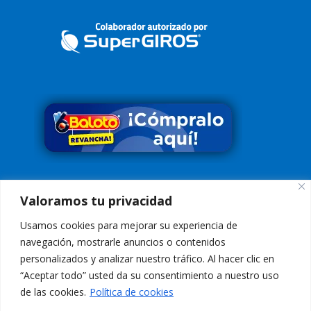
Síguenos en
Valoramos tu privacidad
Usamos cookies para mejorar su experiencia de
navegación, mostrarle anuncios o contenidos
personalizados y analizar nuestro tráfico. Al hacer clic en
“Aceptar todo” usted da su consentimiento a nuestro uso
Conoce nuestra Política de Tratamiento de Datos
Aquí
de las cookies.
Política de cookies
Aviso de Privacidad:
El uso de esta página web y sus servicios, es