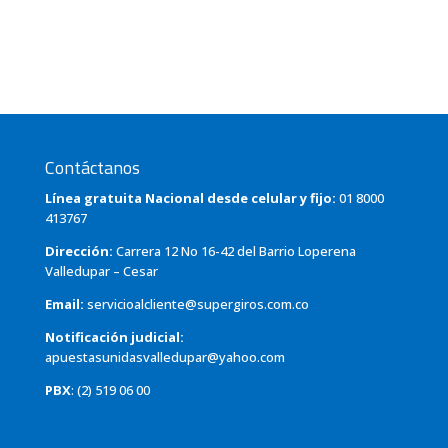
Contáctanos
Línea gratuita Nacional desde celular y fijo:
01 8000
413767
Dirección:
Carrera 12 No 16-42 del Barrio Loperena
Valledupar – Cesar
Email:
servicioalcliente@supergiros.com.co
Notificación judicial:
apuestasunidasvalledupar@yahoo.com
PBX
: (2) 519 06 00