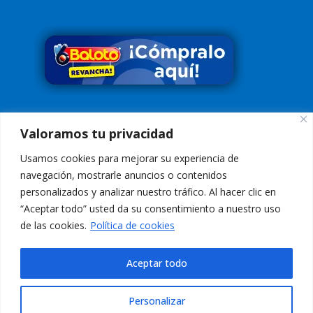
Síguenos en
Valoramos tu privacidad
Usamos cookies para mejorar su experiencia de
navegación, mostrarle anuncios o contenidos
personalizados y analizar nuestro tráfico. Al hacer clic en
“Aceptar todo” usted da su consentimiento a nuestro uso
Conoce nuestra Política de Tratamiento de Datos
Aquí
de las cookies.
Política de cookies
Aviso de Privacidad:
El uso de esta página web y sus servicios, es
indicación de aceptación de los
Términos de Uso
Aceptar todo
Personalizar