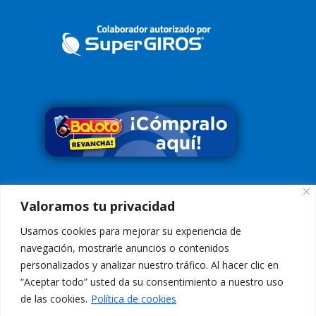
Síguenos en
Valoramos tu privacidad
Usamos cookies para mejorar su experiencia de
navegación, mostrarle anuncios o contenidos
personalizados y analizar nuestro tráfico. Al hacer clic en
“Aceptar todo” usted da su consentimiento a nuestro uso
Conoce nuestra Política de Tratamiento de Datos
Aquí
de las cookies.
Política de cookies
Aviso de Privacidad:
El uso de esta página web y sus servicios, es