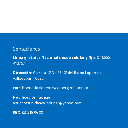
Contáctanos
Línea gratuita Nacional desde celular y fijo:
01 8000
413767
Dirección:
Carrera 12 No 16-42 del Barrio Loperena
Valledupar – Cesar
Email:
servicioalcliente@supergiros.com.co
Notificación judicial:
apuestasunidasvalledupar@yahoo.com
PBX
: (2) 519 06 00