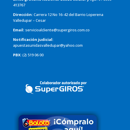
413767
Dirección:
Carrera 12 No 16-42 del Barrio Loperena
Valledupar – Cesar
Email:
servicioalcliente@supergiros.com.co
Notificación judicial:
apuestasunidasvalledupar@yahoo.com
PBX
: (2) 519 06 00