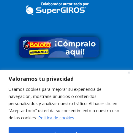
Síguenos en
Valoramos tu privacidad
Usamos cookies para mejorar su experiencia de
navegación, mostrarle anuncios o contenidos
personalizados y analizar nuestro tráfico. Al hacer clic en
“Aceptar todo” usted da su consentimiento a nuestro uso
Conoce nuestra Política de Tratamiento de Datos
Aquí
de las cookies.
Política de cookies
Aviso de Privacidad:
El uso de esta página web y sus servicios, es
indicación de aceptación de los
Términos de Uso