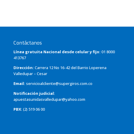
Contáctanos
Línea gratuita Nacional desde celular y fijo:
01 8000
413767
Dirección:
Carrera 12 No 16-42 del Barrio Loperena
Valledupar – Cesar
Email:
servicioalcliente@supergiros.com.co
Notificación judicial:
apuestasunidasvalledupar@yahoo.com
PBX
: (2) 519 06 00